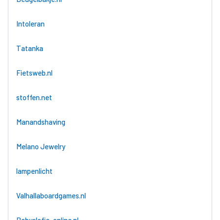
Intoleran
Tatanka
Fietsweb.nl
stoffen.net
Manandshaving
Melano Jewelry
lampenlicht
Valhallaboardgames.nl
Babyslofje-online.nl