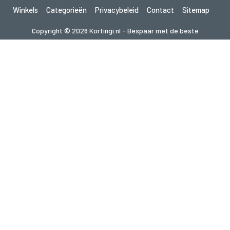
Winkels
Categorieën
Privacybeleid
Contact
Sitemap
Copyright © 2026 Kortingi.nl - Bespaar met de beste
kortingscodes 2026. Alle rechten voorbehouden.
Als je een aankoop doet na het klikken op de links op deze site,
kunnen wij een affiliate commissie ontvangen van de bezochte site.
Op zoek naar deals in een ander land? Bekijk
onze lokale couponwebsites
gupon.de
cupon.fr
scontopia.com
cuponz.es
cupon.cz
kuponie.pl
kupon.se
akciokod.com