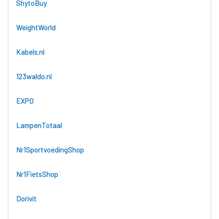
ShytoBuy
WeightWorld
Kabels.nl
123waldo.nl
EXPO
LampenTotaal
Nr1SportvoedingShop
Nr1FietsShop
Dorivit