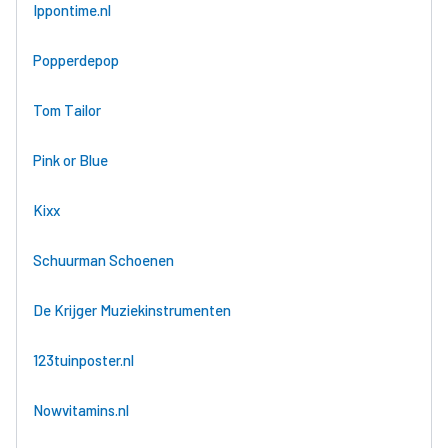
Ippontime.nl
Popperdepop
Tom Tailor
Pink or Blue
Kixx
Schuurman Schoenen
De Krijger Muziekinstrumenten
123tuinposter.nl
Nowvitamins.nl