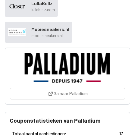
LullaBellz
lullabellz.com
Mooiesneakers.nl
mooiesneakers.nl
Ga naar Palladium
Couponstatistieken van Palladium
Totaal aantal aanbiedingen:
17