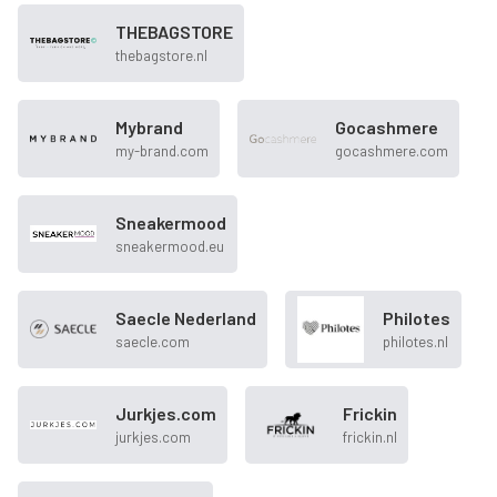
THEBAGSTORE
thebagstore.nl
Mybrand
Gocashmere
my-brand.com
gocashmere.com
Sneakermood
sneakermood.eu
Saecle Nederland
Philotes
saecle.com
philotes.nl
Jurkjes.com
Frickin
jurkjes.com
frickin.nl