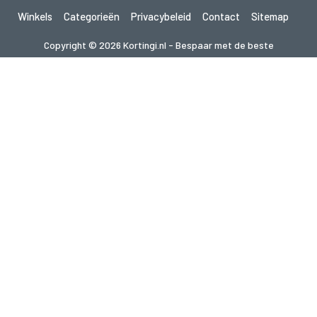
Winkels
Categorieën
Privacybeleid
Contact
Sitemap
Copyright © 2026 Kortingi.nl - Bespaar met de beste
kortingscodes 2026. Alle rechten voorbehouden.
Als je een aankoop doet na het klikken op de links op deze site,
kunnen wij een affiliate commissie ontvangen van de bezochte site.
Op zoek naar deals in een ander land? Bekijk
onze lokale couponwebsites
gupon.de
cupon.fr
scontopia.com
cuponz.es
cupon.cz
kuponie.pl
kupon.se
akciokod.com