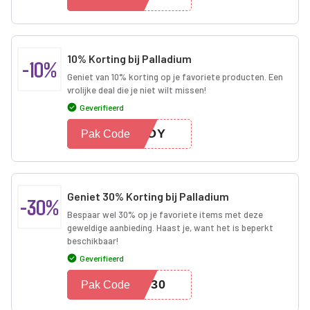
10% Korting bij Palladium
-10%
Geniet van 10% korting op je favoriete producten. Een
vrolijke deal die je niet wilt missen!
Geverifieerd
0JOY
Pak Code
Geniet 30% Korting bij Palladium
-30%
Bespaar wel 30% op je favoriete items met deze
geweldige aanbieding. Haast je, want het is beperkt
beschikbaar!
Geverifieerd
OY30
Pak Code