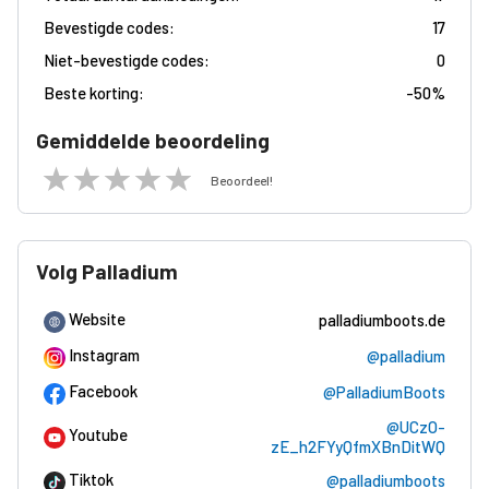
Bevestigde codes:
17
Niet-bevestigde codes:
0
Beste korting:
-
50%
Gemiddelde beoordeling
Beoordeel!
Volg Palladium
Website
palladiumboots.de
Instagram
@palladium
Facebook
@PalladiumBoots
@UCzO-
Youtube
zE_h2FYyQfmXBnDitWQ
Tiktok
@palladiumboots