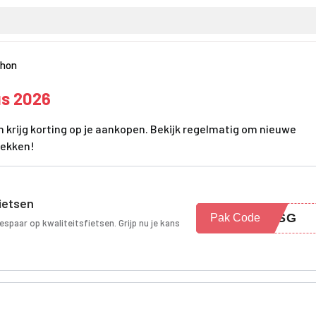
hon
us 2026
 krijg korting op je aankopen. Bekijk regelmatig om nieuwe
dekken!
ietsen
TNSG
Pak Code
spaar op kwaliteitsfietsen. Grijp nu je kans