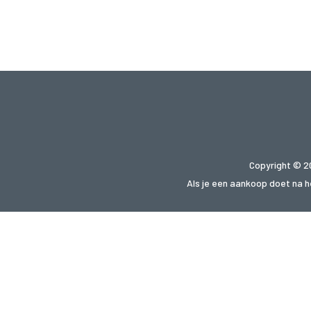
Copyright © 2
Als je een aankoop doet na he
Op zoek
gupon.de
cupon.fr
scontopia.c