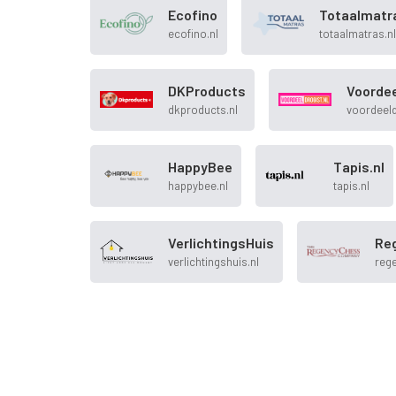
Ecofino
Totaalmatr
ecofino.nl
totaalmatras.nl
DKProducts
Voordee
dkproducts.nl
voordeeld
HappyBee
Tapis.nl
happybee.nl
tapis.nl
VerlichtingsHuis
Re
verlichtingshuis.nl
reg