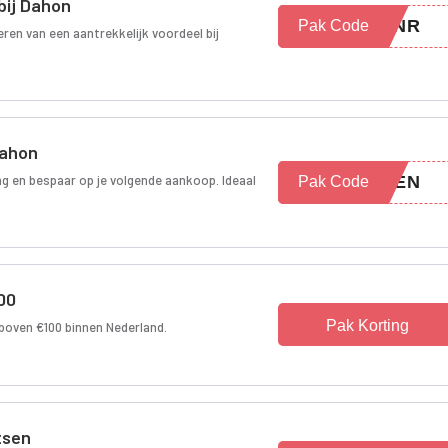
bij Dahon
SFNR
Pak Code
ren van een aantrekkelijk voordeel bij
Dahon
ing en bespaar op je volgende aankoop. Ideaal
WEEN
Pak Code
00
Pak Korting
boven €100 binnen Nederland.
tsen