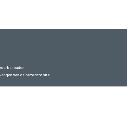
 voorbehouden.
ntvangen van de bezochte site.
websites
oni.fi
tilbudly.com
kortingi.be