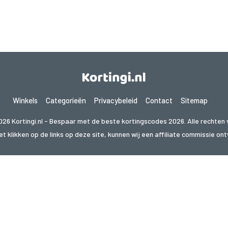
Winkels
Categorieën
Privacybeleid
Contact
Sitemap
026 Kortingi.nl - Bespaar met de beste kortingscodes 2026. Alle rechten
t klikken op de links op deze site, kunnen wij een affiliate commissie o
 naar deals in een ander land? Bekijk onze lokale coupon
om
cuponz.es
cupon.cz
kuponie.pl
kupon.se
akciokod.com
kup