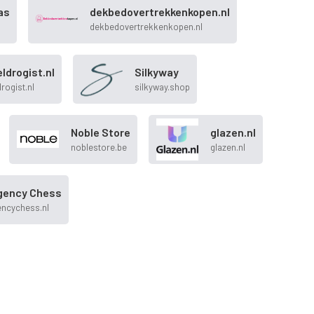
as
dekbedovertrekkenkopen.nl
dekbedovertrekkenkopen.nl
ldrogist.nl
Silkyway
rogist.nl
silkyway.shop
Noble Store
glazen.nl
noblestore.be
glazen.nl
gency Chess
encychess.nl