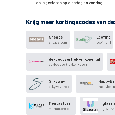
en is gesloten op dinsdag en zondag.
Krijg meer kortingscodes van de
Sneaqs
Ecofino
sneaqs.com
ecofino.nl
dekbedovertrekkenkopen.nl
dekbedovertrekkenkopen.nl
Silkyway
HappyBe
silkyway.shop
happybee.n
Mentastore
glazen
mentastore.com
glazen.n