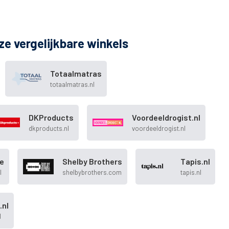
ze vergelijkbare winkels
Totaalmatras
totaalmatras.nl
DKProducts
Voordeeldrogist.nl
dkproducts.nl
voordeeldrogist.nl
e
Shelby Brothers
Tapis.nl
l
shelbybrothers.com
tapis.nl
.nl
l