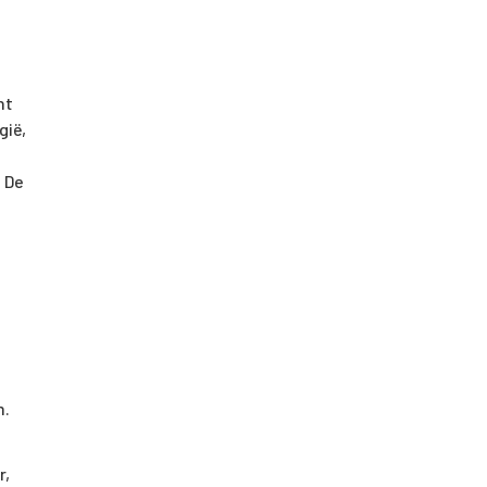
nt
gië,
 De
m.
r,