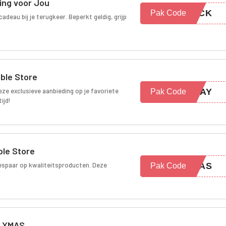
ing voor Jou
BACK
Pak Code
deau bij je terugkeer. Beperkt geldig, grijp
oble Store
e exclusieve aanbieding op je favoriete
IDAY
Pak Code
ijd!
ble Store
espaar op kwaliteitsproducten. Deze
XMAS
Pak Code
e XMAS