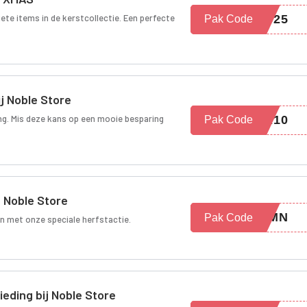
ete items in de kerstcollectie. Een perfecte
AS25
Pak Code
j Noble Store
ing. Mis deze kans op een mooie besparing
ER10
Pak Code
j Noble Store
TUMN
Pak Code
n met onze speciale herfstactie.
eding bij Noble Store