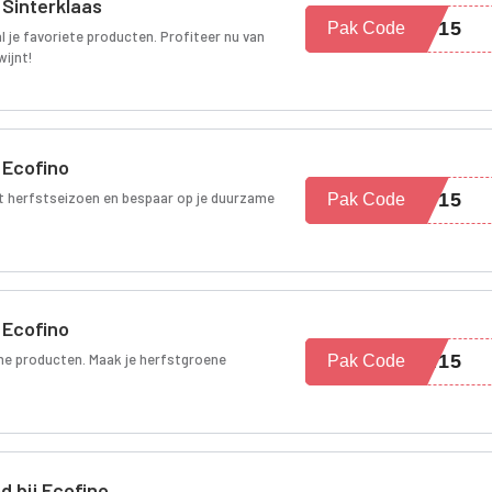
 Sinterklaas
NT15
Pak Code
l je favoriete producten. Profiteer nu van
wijnt!
 Ecofino
dit herfstseizoen en bespaar op je duurzame
ST15
Pak Code
 Ecofino
me producten. Maak je herfstgroene
MN15
Pak Code
 bij Ecofino