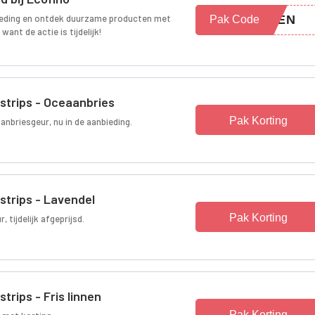
bieding en ontdek duurzame producten met
WEEN
Pak Code
want de actie is tijdelijk!
strips - Oceaanbries
Pak Korting
anbriesgeur, nu in de aanbieding.
strips - Lavendel
Pak Korting
tijdelijk afgeprijsd.
trips - Fris linnen
Pak Korting