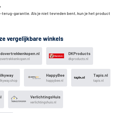
?
terug-garantie. Als je niet tevreden bent, kun je het product
ze vergelijkbare winkels
dovertrekkenkopen.nl
DKProducts
overtrekkenkopen.nl
dkproducts.nl
ilkyway
HappyBee
Tapis.nl
ilkyway.shop
happybee.nl
tapis.nl
l
VerlichtingsHuis
verlichtingshuis.nl