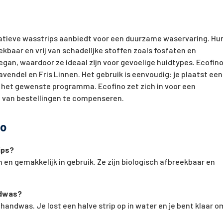
novatieve wasstrips aanbiedt voor een duurzame waservaring. Hu
ekbaar en vrij van schadelijke stoffen zoals fosfaten en
egan, waardoor ze ideaal zijn voor gevoelige huidtypes. Ecofin
vendel en Fris Linnen. Het gebruik is eenvoudig: je plaatst een
 het gewenste programma. Ecofino zet zich in voor een
 van bestellingen te compenseren.
no
ips?
m en gemakkelijk in gebruik. Ze zijn biologisch afbreekbaar en
ndwas?
 handwas. Je lost een halve strip op in water en je bent klaar o