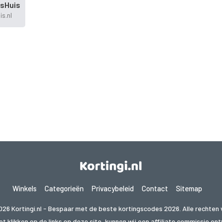
gsHuis
is.nl
Winkels
Categorieën
Privacybeleid
Contact
Sitemap
026 Kortingi.nl - Bespaar met de beste kortingscodes 2026. Alle rechten
t klikken op de links op deze site, kunnen wij een affiliate commissie o