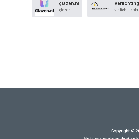
glazen.nl
Verlichtin
glazen.nl
verlichtingshu
Copyright © 2
Als je een aankoop doet na he