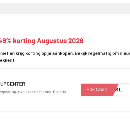
49% korting Augustus 2026
iet en krijg korting op je aankopen. Bekijk regelmatig om nie
dekken!
 ISUPCENTER
RESL
Pak Code
bespaar op je volgende aankoop. Beperkt