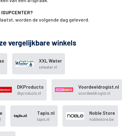
aken van een afspraak.
bij ISUPCENTER?
plaatst, worden de volgende dag geleverd.
ze vergelijkbare winkels
as
XXL Water
xxlwater.nl
DKProducts
Voordeeldrogist.nl
dkproducts.nl
voordeeldrogist.nl
e
Tapis.nl
Noble Store
l
tapis.nl
noblestore.be