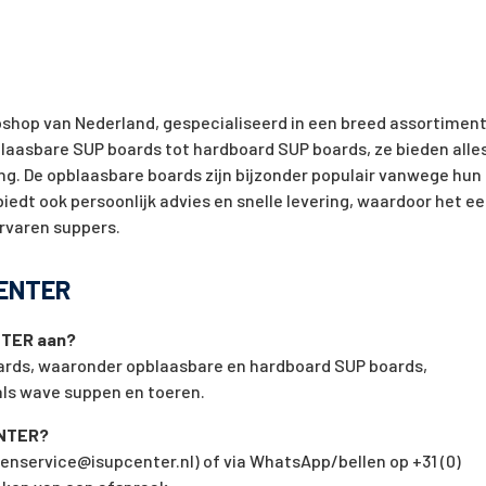
shop van Nederland, gespecialiseerd in een breed assortimen
blaasbare SUP boards tot hardboard SUP boards, ze bieden alle
ng. De opblaasbare boards zijn bijzonder populair vanwege hun
iedt ook persoonlijk advies en snelle levering, waardoor het e
ervaren suppers.
CENTER
NTER aan?
ards, waaronder opblaasbare en hardboard SUP boards,
als wave suppen en toeren.
ENTER?
tenservice@isupcenter.nl
) of via WhatsApp/bellen op +31 (0)