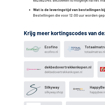
682562045. Bezoeken is mogelijk na het m
Wat is de leveringstijd van bestellingen 
Bestellingen die voor 12:00 uur worden ge
Krijg meer kortingscodes van de
Ecofino
Totaalmatr
ecofino.nl
totaalmatras.nl
dekbedovertrekkenkopen.nl
dekbedovertrekkenkopen.nl
Silkyway
HappyBe
silkyway.shop
happybee.n