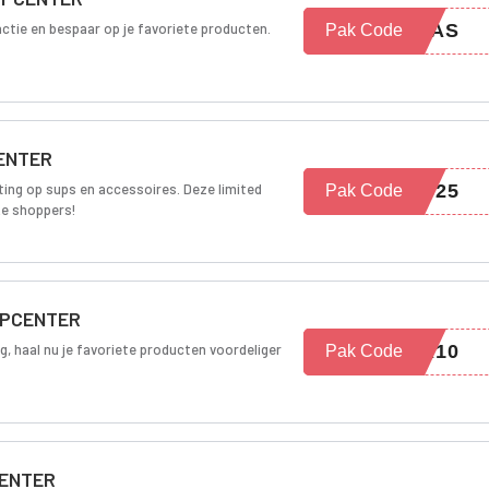
actie en bespaar op je favoriete producten.
XMAS
Pak Code
CENTER
ing op sups en accessoires. Deze limited
AS25
Pak Code
ke shoppers!
SUPCENTER
g, haal nu je favoriete producten voordeliger
ER10
Pak Code
CENTER