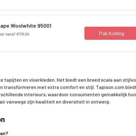
ape Woolwhite 95001
Pak Korting
aar vanaf €719,00.
 tapijten en vloerkleden. Het biedt een breed scala aan stijlvo
en transformeren met extra comfort en stijl. Tapison.com bied
verschillende interieurs, waardoor consumenten gemakkelijk hu
ir vanwege zijn kwaliteit en diversiteit in ontwerp.
on
aan?