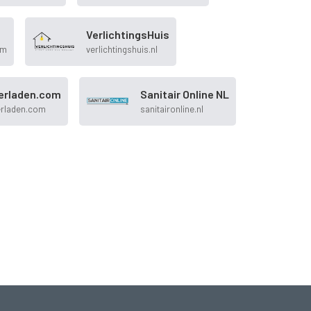
VerlichtingsHuis
om
verlichtingshuis.nl
erladen.com
Sanitair Online NL
erladen.com
sanitaironline.nl