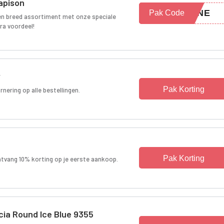
Tapison
UENE
Pak Code
en breed assortiment met onze speciale
ra voordeel!
r
Pak Korting
rnering op alle bestellingen.
Pak Korting
ontvang 10% korting op je eerste aankoop.
cia Round Ice Blue 9355