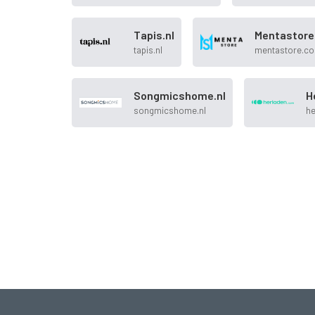
Tapis.nl
Mentastore
tapis.nl
mentastore.c
Songmicshome.nl
H
songmicshome.nl
h