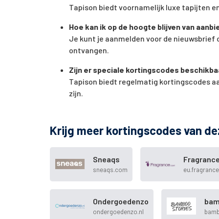
Tapison biedt voornamelijk luxe tapijten en 
Hoe kan ik op de hoogte blijven van aanb
Je kunt je aanmelden voor de nieuwsbrief
ontvangen.
Zijn er speciale kortingscodes beschikba
Tapison biedt regelmatig kortingscodes aan
zijn.
Krijg meer kortingscodes van de
Sneaqs
Fragranc
sneaqs.com
eu.fragranc
Ondergoedenzo
bam
ondergoedenzo.nl
bamb