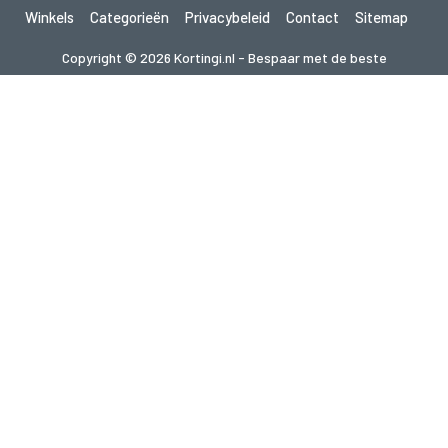
Winkels
Categorieën
Privacybeleid
Contact
Sitemap
Copyright © 2026 Kortingi.nl - Bespaar met de beste
kortingscodes 2026. Alle rechten voorbehouden.
Als je een aankoop doet na het klikken op de links op deze site,
kunnen wij een affiliate commissie ontvangen van de bezochte site.
Op zoek naar deals in een ander land? Bekijk
onze lokale couponwebsites
gupon.de
cupon.fr
scontopia.com
cuponz.es
cupon.cz
kuponie.pl
kupon.se
akciokod.com