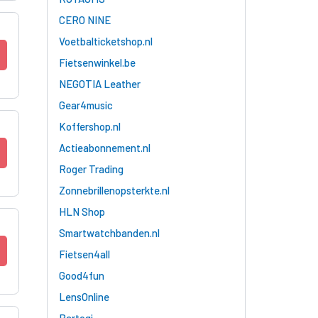
CERO NINE
Voetbalticketshop.nl
Fietsenwinkel.be
NEGOTIA Leather
Gear4music
Koffershop.nl
Actieabonnement.nl
Roger Trading
Zonnebrillenopsterkte.nl
HLN Shop
Smartwatchbanden.nl
Fietsen4all
Good4fun
LensOnline
Bartogi