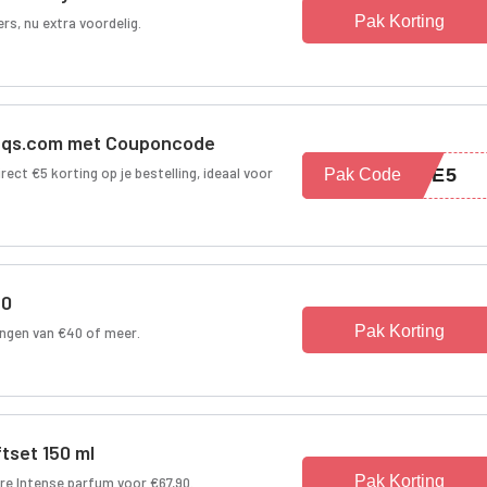
Pak Korting
s, nu extra voordelig.
neaqs.com met Couponcode
ct €5 korting op je bestelling, ideaal voor
OME5
Pak Code
40
Pak Korting
ingen van €40 of meer.
tset 150 ml
Pak Korting
e Intense parfum voor €67,90.