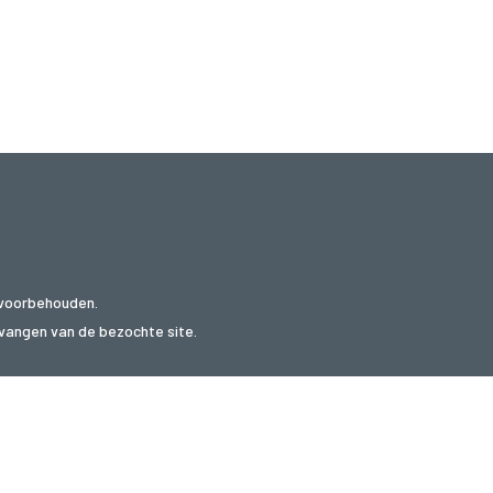
 voorbehouden.
ntvangen van de bezochte site.
websites