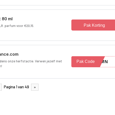
 80 ml
Pak Korting
. parfum voor €20,15.
rance.com
ijdens onze herfstactie. Verwen jezelf met
TUMN
Pak Code
n!
Pagina 1 van 49
»