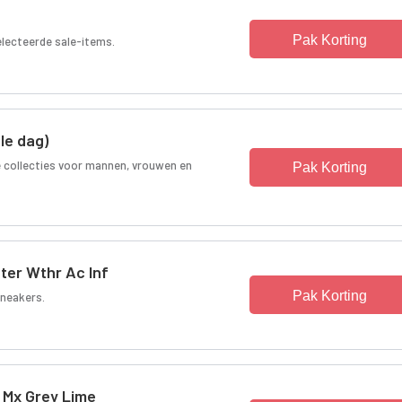
Pak Korting
electeerde sale-items.
le dag)
 collecties voor mannen, vrouwen en
Pak Korting
er Wthr Ac Inf
Pak Korting
sneakers.
 Mx Grey Lime