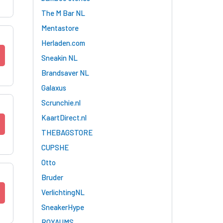
The M Bar NL
Mentastore
Herladen.com
Sneakin NL
Brandsaver NL
Galaxus
Scrunchie.nl
KaartDirect.nl
THEBAGSTORE
CUPSHE
Otto
Bruder
VerlichtingNL
SneakerHype
ROYAUMS