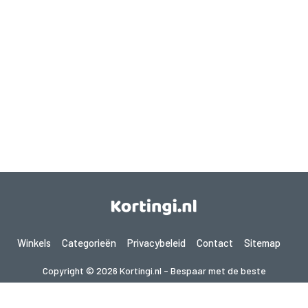
Winkels
Categorieën
Privacybeleid
Contact
Sitemap
Copyright © 2026 Kortingi.nl - Bespaar met de beste
kortingscodes 2026. Alle rechten voorbehouden.
Als je een aankoop doet na het klikken op de links op deze site,