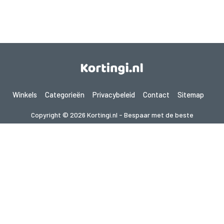
Winkels
Categorieën
Privacybeleid
Contact
Sitemap
Copyright © 2026 Kortingi.nl - Bespaar met de beste
kortingscodes 2026. Alle rechten voorbehouden.
Als je een aankoop doet na het klikken op de links op deze site,
kunnen wij een affiliate commissie ontvangen van de bezochte site.
Op zoek naar deals in een ander land? Bekijk
onze lokale couponwebsites