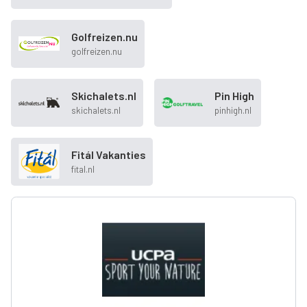
Golfreizen.nu
golfreizen.nu
Skichalets.nl
Pin High
skichalets.nl
pinhigh.nl
Fitál Vakanties
fital.nl