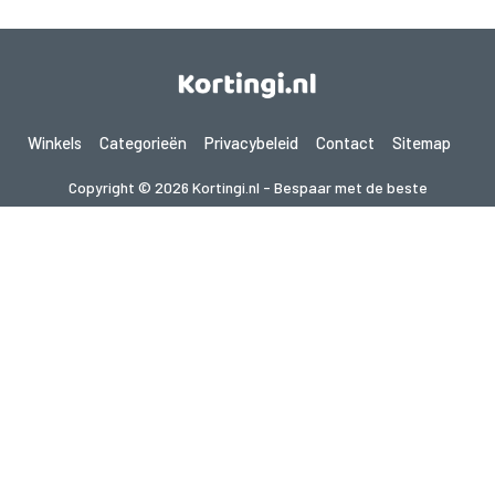
Winkels
Categorieën
Privacybeleid
Contact
Sitemap
Copyright © 2026 Kortingi.nl - Bespaar met de beste
kortingscodes 2026. Alle rechten voorbehouden.
Als je een aankoop doet na het klikken op de links op deze site,
kunnen wij een affiliate commissie ontvangen van de bezochte site.
Op zoek naar deals in een ander land? Bekijk
onze lokale couponwebsites
gupon.de
cupon.fr
scontopia.com
cuponz.es