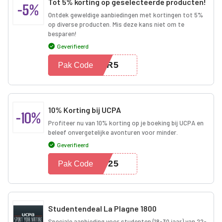
Tot 5% korting op geselecteerde producten!
-5%
Ontdek geweldige aanbiedingen met kortingen tot 5%
op diverse producten. Mis deze kans niet om te
besparen!
Geverifieerd
MER5
Pak Code
10% Korting bij UCPA
-10%
Profiteer nu van 10% korting op je boeking bij UCPA en
beleef onvergetelijke avonturen voor minder.
Geverifieerd
2025
Pak Code
Studentendeal La Plagne 1800
Speciale aanbieding voor studenten (18-30 jaar) van 22-