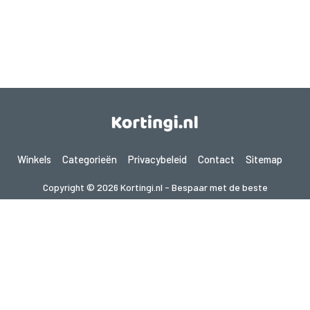
Winkels
Categorieën
Privacybeleid
Contact
Sitemap
Copyright © 2026 Kortingi.nl - Bespaar met de beste
kortingscodes 2026. Alle rechten voorbehouden.
Als je een aankoop doet na het klikken op de links op deze site,
kunnen wij een affiliate commissie ontvangen van de bezochte site.
Op zoek naar deals in een ander land? Bekijk
onze lokale couponwebsites