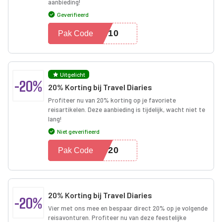
aanbieding!
Geverifieerd
OM10
Pak Code
Uitgelicht
-20%
20% Korting bij Travel Diaries
Profiteer nu van 20% korting op je favoriete
reisartikelen. Deze aanbieding is tijdelijk, wacht niet te
lang!
Niet geverifieerd
EB20
Pak Code
20% Korting bij Travel Diaries
-20%
Vier met ons mee en bespaar direct 20% op je volgende
reisavonturen. Profiteer nu van deze feestelijke