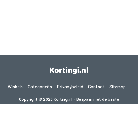
Winkels
Categorieën
Privacybeleid
Contact
Sitemap
Copyright © 2026 Kortingi.nl - Bespaar met de beste
kortingscodes 2026. Alle rechten voorbehouden.
Als je een aankoop doet na het klikken op de links op deze site,
kunnen wij een affiliate commissie ontvangen van de bezochte site.