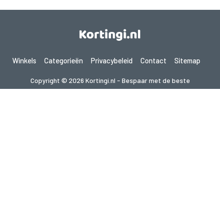
Winkels
Categorieën
Privacybeleid
Contact
Sitemap
Copyright © 2026 Kortingi.nl - Bespaar met de beste
kortingscodes 2026. Alle rechten voorbehouden.
Als je een aankoop doet na het klikken op de links op deze site,
kunnen wij een affiliate commissie ontvangen van de bezochte site.
Op zoek naar deals in een ander land? Bekijk
onze lokale couponwebsites
gupon.de
cupon.fr
scontopia.com
cuponz.es