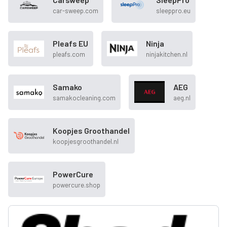
car-sweep.com
sleeppro.eu
Pleafs EU
Ninja
pleafs.com
ninjakitchen.nl
Samako
AEG
samakocleaning.com
aeg.nl
Koopjes Groothandel
koopjesgroothandel.nl
PowerCure
powercure.shop