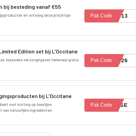
on bij besteding vanaf €55
ingsproducten en ontvang deze prachtige
ON13
Pak Code
mited Edition set bij L'Occitane
uxe, klassieke verzorgingsset helemaal gratis
ON26
Pak Code
igingsproducten bij L'Occitane
dient met korting op heerlijke
ANSE
Pak Code
 van natuurlijke ingrediënten.