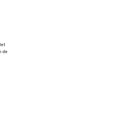
Het
n de