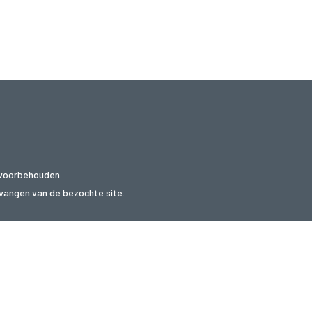
 voorbehouden.
ntvangen van de bezochte site.
websites