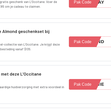
gratis geschenk van L'Occitane. Voer de
IDAY
Pak Code
 £85 om je cadeau te claimen.
e Almond geschenkset bij
MAND
Pak Code
l-collectie van L'Occitane. Je krijgt deze
n besteding vanaf $135.
g met deze L'Occitane
ANIE
Pak Code
aardige huidverzorging met extra voordeel in