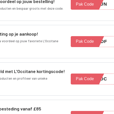
oordeel op jouw bestelling!
RFUN
Pak Code
roducten en bespaar groots met deze code.
ting op je aankoop!
ra voordeel op jouw favoriete L'Occitane
DGDF
Pak Code
ld met L'Occitane kortingscode!
oducten en profiteer van unieke
CDC
Pak Code
j besteding vanaf £85