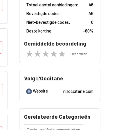
Totaal aantal aanbiedingen:
46
Bevestigde codes:
46
Niet-bevestigde codes:
0
Beste korting:
-
60%
Gemiddelde beoordeling
Beoordeel!
Volg L'Occitane
Website
nl.loccitane.com
Gerelateerde Categorieën
Thuis- en Welzijnsproducten