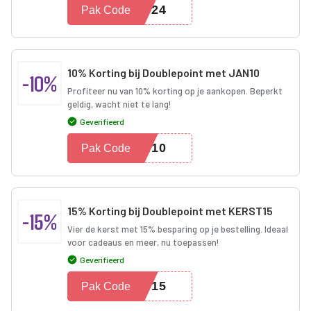
2024
Pak Code
10% Korting bij Doublepoint met JAN10
-10%
Profiteer nu van 10% korting op je aankopen. Beperkt
geldig, wacht niet te lang!
Geverifieerd
AN10
Pak Code
15% Korting bij Doublepoint met KERST15
-15%
Vier de kerst met 15% besparing op je bestelling. Ideaal
voor cadeaus en meer, nu toepassen!
Geverifieerd
ST15
Pak Code