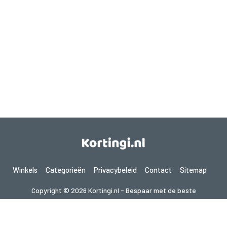
Winkels
Categorieën
Privacybeleid
Contact
Sitemap
Copyright © 2026 Kortingi.nl - Bespaar met de beste
kortingscodes 2026. Alle rechten voorbehouden.
Als je een aankoop doet na het klikken op de links op deze site,
kunnen wij een affiliate commissie ontvangen van de bezochte site.