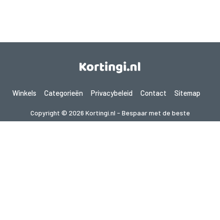
Winkels
Categorieën
Privacybeleid
Contact
Sitemap
Copyright © 2026 Kortingi.nl - Bespaar met de beste
kortingscodes 2026. Alle rechten voorbehouden.
Als je een aankoop doet na het klikken op de links op deze site,
kunnen wij een affiliate commissie ontvangen van de bezochte site.
Op zoek naar deals in een ander land? Bekijk
onze lokale couponwebsites