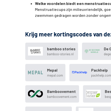
Welke voordelen biedt een menstruatiec
Menstruatiecups zijn milieuvriendelijk, go
zwemmen gedragen worden zonder ongem
Krijg meer kortingscodes van de
bamboo stories
De 
bamboo-stories.nl
dege
Mepal
Packhelp
mepal.com
packhelp.co
Bamboovement
Be
bamboovement.com
besp