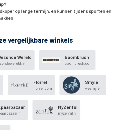
up?
edkoper op lange termijn, en kunnen tijdens sporten en
akken.
ze vergelijkbare winkels
Gezonde Wereld
Boombrush
zondewereld.nl
boombrush.com
Florrèl
Smyle
m
florrel.com
wesmyle.nl
spaarbazaar
MyZenful
aarbazaar.nl
myzenful.nl