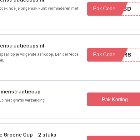
ontdek hoe je ongemak kunt verminderen met
RESD
Pak Code
Menstruatiecups.nl
espaar op je volgende aankoop. Een perfecte
FERS
Pak Code
en.
 menstruatiecup
Pak Korting
p met gratis verzending.
e Groene Cup – 2 stuks