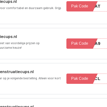
iecups.nl
DEAT
Pak Code
oor comfortabel en duurzaam gebruik. Grijp
iecups.nl
iet van voordelige prijzen op
C6A9
Pak Code
duurzame keuze!
Menstruatiecups.nl
r op je volgende bestelling. Alleen voor kort
EXCL
Pak Code
Menstruatiecups.nl