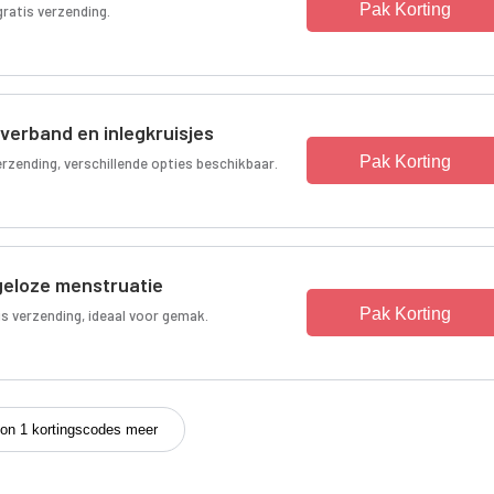
Pak Korting
ratis verzending.
erband en inlegkruisjes
Pak Korting
zending, verschillende opties beschikbaar.
geloze menstruatie
Pak Korting
 verzending, ideaal voor gemak.
on 1 kortingscodes meer