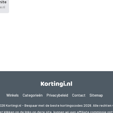
ite
e.nl
Winkels
Categorieën
Privacybeleid
Contact
Sitemap
026 Kortingi.nl - Bespaar met de beste kortingscodes 2026. Alle rechten
t klikken op de links op deze site, kunnen wij een affiliate commissie o