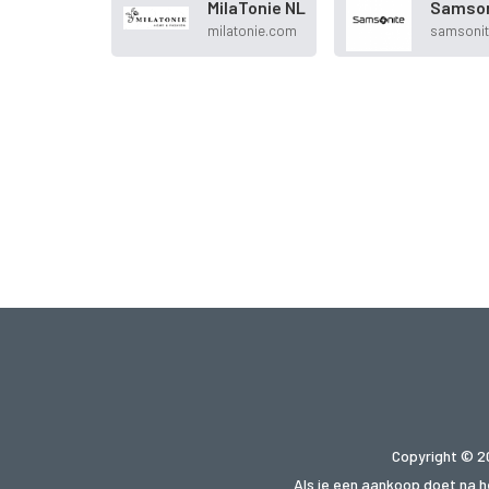
MilaTonie NL
Samson
milatonie.com
samsonit
Copyright © 2
Als je een aankoop doet na he