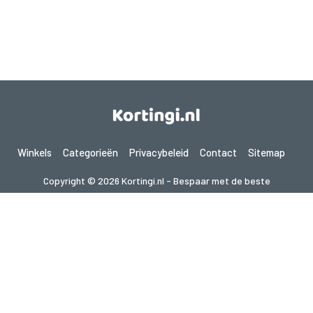
Winkels
Categorieën
Privacybeleid
Contact
Sitemap
Copyright © 2026 Kortingi.nl - Bespaar met de beste
kortingscodes 2026. Alle rechten voorbehouden.
Als je een aankoop doet na het klikken op de links op deze site,
kunnen wij een affiliate commissie ontvangen van de bezochte site.
Op zoek naar deals in een ander land? Bekijk
onze lokale couponwebsites