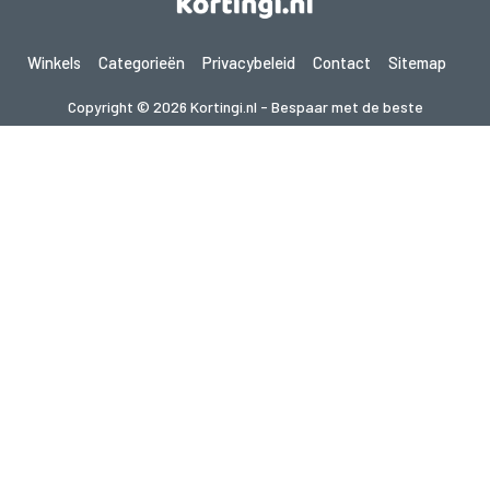
Winkels
Categorieën
Privacybeleid
Contact
Sitemap
Copyright © 2026 Kortingi.nl - Bespaar met de beste
kortingscodes 2026. Alle rechten voorbehouden.
Als je een aankoop doet na het klikken op de links op deze site,
kunnen wij een affiliate commissie ontvangen van de bezochte site.
Op zoek naar deals in een ander land? Bekijk
onze lokale couponwebsites
gupon.de
cupon.fr
scontopia.com
cuponz.es
cupon.cz
kuponie.pl
kupon.se
akciokod.com