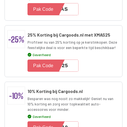
XMAS
Pak Code
25% Korting bij Cargoods.nl met XMAS25
-25%
Profiteer nu van 25% korting op je kerstinkopen. Deze
feestelijke deal is voor een beperkte tijd beschikbaar!
Geverifieerd
AS25
Pak Code
10% Korting bij Cargoods.nl
-10%
Besparen was nog nooit zo makkelijk! Geniet nu van
10% korting en zorg voor topkwaliteit auto-
accessoires voor minder.
Geverifieerd