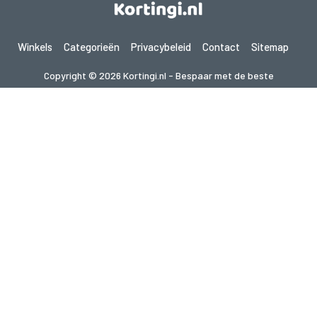
Winkels
Categorieën
Privacybeleid
Contact
Sitemap
Copyright © 2026 Kortingi.nl - Bespaar met de beste
kortingscodes 2026. Alle rechten voorbehouden.
Als je een aankoop doet na het klikken op de links op deze site,
kunnen wij een affiliate commissie ontvangen van de bezochte site.
Op zoek naar deals in een ander land? Bekijk
onze lokale couponwebsites
gupon.de
cupon.fr
scontopia.com
cuponz.es