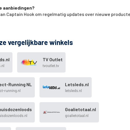
we aanbiedingen?
f van Captain Hook om regelmatig updates over nieuwe product
ze vergelijkbare winkels
ds.nl
TV Outlet
.nl
tvoutlet.tv
rect-Running NL
Letsleds.nl
ct-running.nl
letsleds.nl
huisdozenloods
Goalietotaal.nl
uisdozenloods.nl
goalietotaal.nl