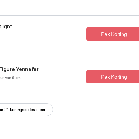
light
Pak Korting
.
Figure Yennefer
Pak Korting
uur van 9 cm.
on 24 kortingscodes meer