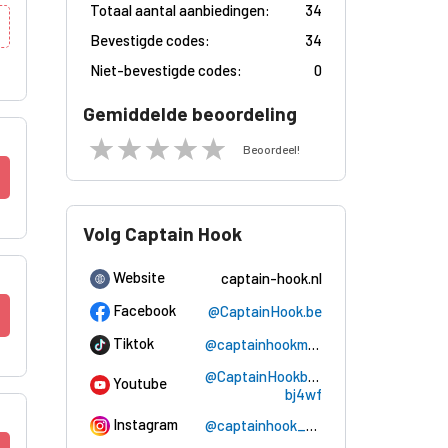
Totaal aantal aanbiedingen:
34
Bevestigde codes:
34
Niet-bevestigde codes:
0
Gemiddelde beoordeling
Beoordeel!
Volg Captain Hook
Website
captain-hook.nl
Facebook
@CaptainHook.be
Tiktok
@captainhookmerchandise
@CaptainHookbe-
Youtube
bj4wf
Instagram
@captainhook_merchandise