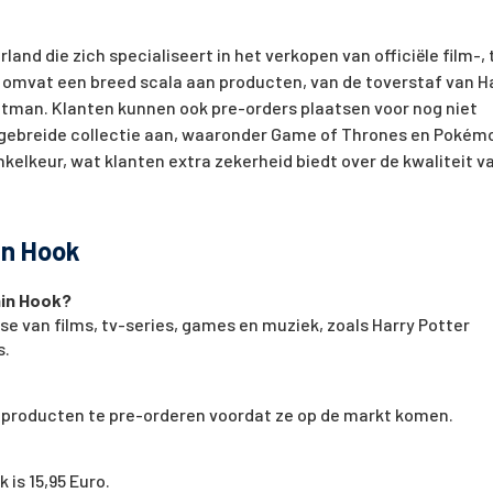
and die zich specialiseert in het verkopen van officiële film-, 
mvat een breed scala aan producten, van de toverstaf van H
atman. Klanten kunnen ook pre-orders plaatsen voor nog niet
itgebreide collectie aan, waaronder Game of Thrones en Pokém
kelkeur, wat klanten extra zekerheid biedt over de kwaliteit v
in Hook
ain Hook?
e van films, tv-series, games en muziek, zoals Harry Potter
s.
 producten te pre-orderen voordat ze op de markt komen.
is 15,95 Euro.