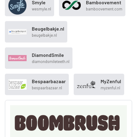
Smyle
Bamboovement
wesmyle.nl
bamboovement.com
Beugelbakje.nl
beugelbakje.nl
DiamondSmile
diamondsmileteeth.nl
Bespaarbazaar
MyZenful
bespaarbazaar.nl
myzenful.nl