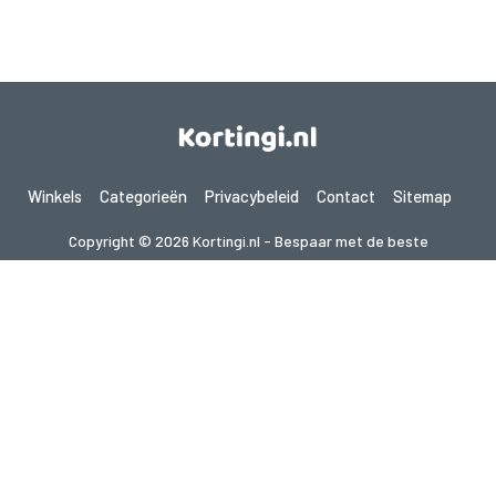
Winkels
Categorieën
Privacybeleid
Contact
Sitemap
Copyright © 2026 Kortingi.nl - Bespaar met de beste
kortingscodes 2026. Alle rechten voorbehouden.
Als je een aankoop doet na het klikken op de links op deze site,
kunnen wij een affiliate commissie ontvangen van de bezochte site.
Op zoek naar deals in een ander land? Bekijk
onze lokale couponwebsites