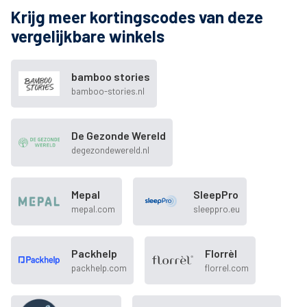
Krijg meer kortingscodes van deze
vergelijkbare winkels
bamboo stories
bamboo-stories.nl
De Gezonde Wereld
degezondewereld.nl
Mepal
SleepPro
mepal.com
sleeppro.eu
Packhelp
Florrèl
packhelp.com
florrel.com