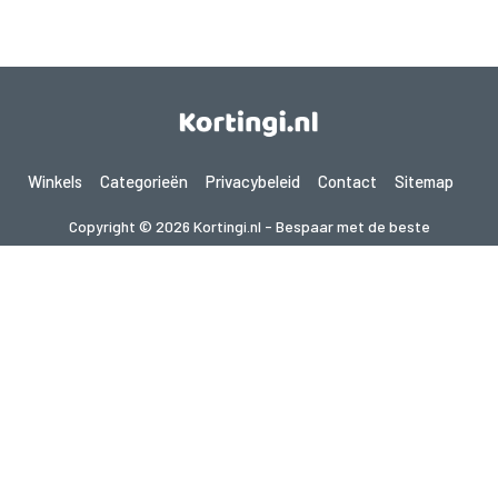
Winkels
Categorieën
Privacybeleid
Contact
Sitemap
Copyright © 2026 Kortingi.nl - Bespaar met de beste
kortingscodes 2026. Alle rechten voorbehouden.
Als je een aankoop doet na het klikken op de links op deze site,
kunnen wij een affiliate commissie ontvangen van de bezochte site.
Op zoek naar deals in een ander land? Bekijk
onze lokale couponwebsites