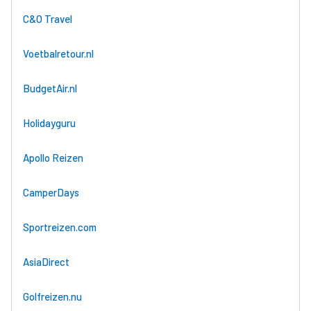
C&O Travel
Voetbalretour.nl
BudgetAir.nl
Holidayguru
Apollo Reizen
CamperDays
Sportreizen.com
AsiaDirect
Golfreizen.nu