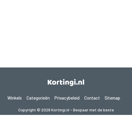
Winkels
Categorieën
Privacybeleid
Contact
Sitemap
Copyright © 2026 Kortingi.nl - Bespaar met de beste
kortingscodes 2026. Alle rechten voorbehouden.
Als je een aankoop doet na het klikken op de links op deze site,
kunnen wij een affiliate commissie ontvangen van de bezochte site.